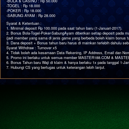
-BOLA & CASINO : Rp 50.000
-TOGEL : Rp 18.000
-POKER : Rp 18.000
-SABUNG AYAM : Rp 28.000
Syarat & Ketentuan :
1. Minimal deposit Rp 100.000 pada saat tahun baru (1-Januari-2017).
2. Bonus Bola-Togel-Poker-SabungAyam diberikan setiap deposit pada m
(jadi member yang sama di jenis game yang berbeda boleh klaim bonus t
3. Dana deposit + Bonus tahun baru harus di mainkan terlebih dahulu se
Syarat Withdraw : Turnover x5
4. Tidak boleh ada kesamaan Data Rekening, IP Address, Email dan No
5. Promo ini berlaku untuk semua member MASTER188.COM & MAS
6. Bonus Tahun baru Waji di klaim & hanya berlaku 1x pada tanggal 1-Jan
7. Hubungi CS yang bertugas untuk keterangan lebih lanjut.