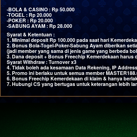
-BOLA & CASINO : Rp 50.000
-TOGEL : Rp 20.000
-POKER : Rp 20.000
-SABUNG AYAM : Rp 28.000
Syarat & Ketentuan :
1. Minimal deposit Rp 100.000 pada saat hari Kemerdek
2. Bonus Bola-Togel-Poker-Sabung Ayam diberikan seti
(jadi member yang sama di jenis game yang berbeda bol
3. Dana deposit + Bonus Freechip Kemerdekaan harus d
Syarat Withdraw : Turnover x3
4. Tidak boleh ada kesamaan Data Rekening, IP Addre
5. Promo ini berlaku untuk semua member MASTER
6. Bonus Freechip Kemerdekaan di klaim & hanya berlak
7. Hubungi CS yang bertugas untuk keterangan lebih lan