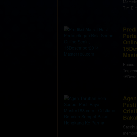
Marceli
Tim Eli
Predi
Pert
Onlin
15De
Mast
Bocoran
Terperc
15Dese
Agen
Pasti
Cris
Baka
Sacchi 
memboy