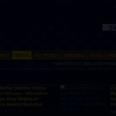
5
AMES
BERITA
HOT PROMO
TRANSAKSI
TOGEL
PAN
SAVE/CAPTURE YANG ANDA PASANG! Biar
Daftar Sbobet Online
Ca
r188.com - Marcelino
Ma
ga Bisa Membuat
Ne
ico Madrid Bertekuk
Pe
Sch