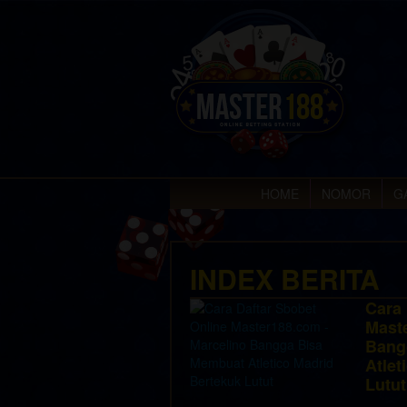
HOME
NOMOR
G
INDEX BERITA
Cara 
Maste
Bang
Atlet
Lutut