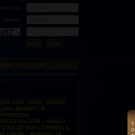
User name
Password
7457
Login
Daftar
DUAN
SLOT
WAP
 Tidak Ada Salah Paham!! Terima kasih. PENGUMUMAN !! PENTING !
TUS JUDI TOGEL ONLINE
LING BONAFIT &
ERPERCAYA
ASTER188.COM ,- ANGKA
T
TU SIEJIE SGP (23PRIZE) &
O
P UMUM ~ MINGGU, 14