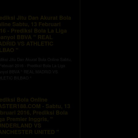
ediksi Jitu Dan Akurat Bola
line Sabtu, 13 Februari
16 - Prediksi Bola La Liga
anyol BBVA " REAL
ADRID VS ATHLETIC
LBAO "
diksi Jitu Dan Akurat Bola Online Sabtu,
Februari 2016 - Prediksi Bola La Liga
anyol BBVA " REAL MADRID VS
HLETIC BILBAO "
ediksi Bola Online
STER188.COM - Sabtu, 13
bruari 2016, Prediksi Bola
ga Premier Inggris, "
UNDERLAND VS
ANCHESTER UNITED "