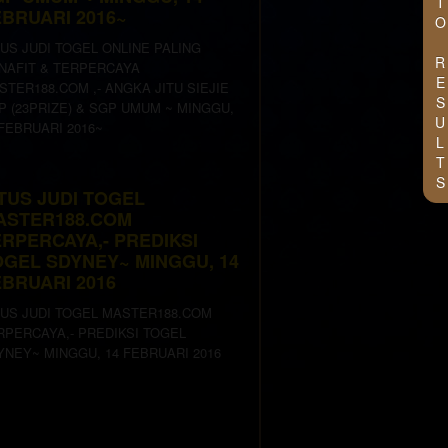
T
BRUARI 2016~
O
TUS JUDI TOGEL ONLINE PALING
R
NAFIT & TERPERCAYA
E
STER188.COM ,- ANGKA JITU SIEJIE
S
P (23PRIZE) & SGP UMUM ~ MINGGU,
U
 FEBRUARI 2016~
L
T
S
TUS JUDI TOGEL
ASTER188.COM
RPERCAYA,- PREDIKSI
OGEL SDYNEY~ MINGGU, 14
BRUARI 2016
TUS JUDI TOGEL MASTER188.COM
RPERCAYA,- PREDIKSI TOGEL
YNEY~ MINGGU, 14 FEBRUARI 2016