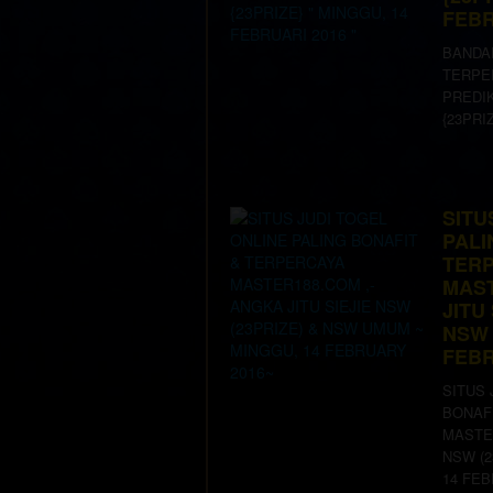
FEBR
BANDAR
TERPE
PREDI
{23PRI
SITU
PALI
TER
MAST
JITU
NSW 
FEBR
SITUS 
BONAF
MASTER
NSW (2
14 FEB