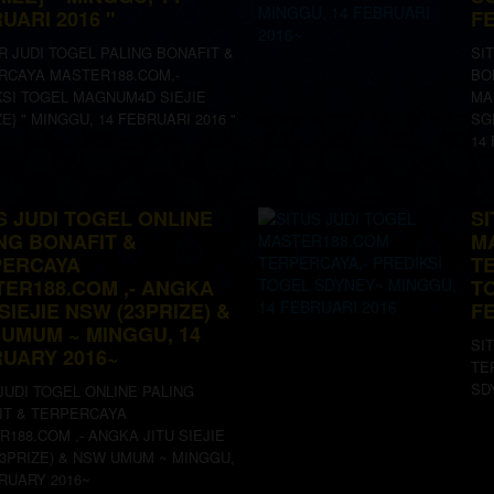
UARI 2016 "
FE
 JUDI TOGEL PALING BONAFIT &
SI
RCAYA MASTER188.COM,-
BO
KSI TOGEL MAGNUM4D SIEJIE
MA
ZE} " MINGGU, 14 FEBRUARI 2016 "
SG
14
S JUDI TOGEL ONLINE
SI
NG BONAFIT &
M
PERCAYA
TE
ER188.COM ,- ANGKA
T
 SIEJIE NSW (23PRIZE) &
FE
UMUM ~ MINGGU, 14
SI
UARY 2016~
TE
SD
JUDI TOGEL ONLINE PALING
IT & TERPERCAYA
188.COM ,- ANGKA JITU SIEJIE
3PRIZE) & NSW UMUM ~ MINGGU,
RUARY 2016~