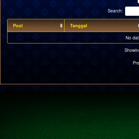
Search:
Pool
Tanggal
No dat
Showing
Pr